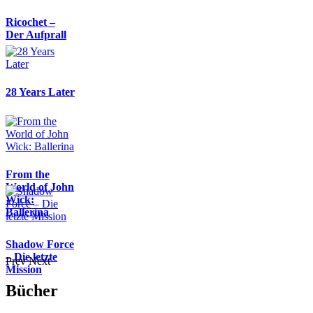
Ricochet –
Der Aufprall
28 Years Later
From the
World of John
Wick:
Ballerina
Shadow Force
– Die letzte
Prev
Next
Mission
Bücher