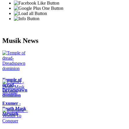
Musik News
Temple of
dread-
Dreadspawn
dominion
Exumer -
Death Mask
Messiah