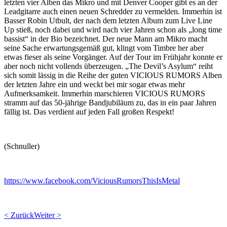
letzten vier Alben das Mikro und mit Denver Cooper gibt es an der
Leadgitarre auch einen neuen Schredder zu vermelden. Immerhin ist
Basser Robin Utbult, der nach dem letzten Album zum Live Line
Up stieß, noch dabei und wird nach vier Jahren schon als „long time
bassist“ in der Bio bezeichnet. Der neue Mann am Mikro macht
seine Sache erwartungsgemäß gut, klingt vom Timbre her aber
etwas fieser als seine Vorgänger. Auf der Tour im Frühjahr konnte er
aber noch nicht vollends überzeugen. „The Devil’s Asylum“ reiht
sich somit lässig in die Reihe der guten VICIOUS RUMORS Alben
der letzten Jahre ein und weckt bei mir sogar etwas mehr
Aufmerksamkeit. Immerhin marschieren VICIOUS RUMORS
stramm auf das 50-jährige Bandjubiläum zu, das in ein paar Jahren
fällig ist. Das verdient auf jeden Fall großen Respekt!
(Schnuller)
https://www.facebook.com/ViciousRumorsThisIsMetal
< Zurück
Weiter >