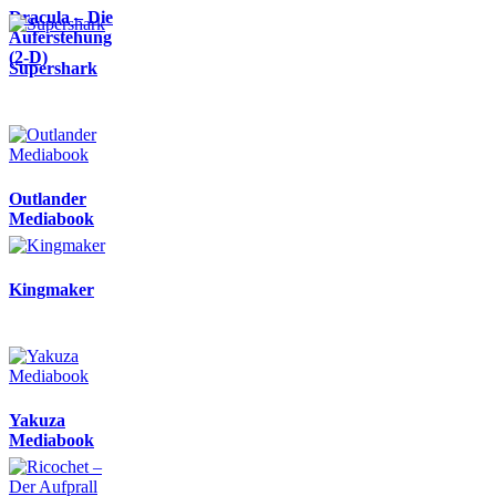
Dracula – Die
Auferstehung
(2-D)
Supershark
Outlander
Mediabook
Kingmaker
Yakuza
Mediabook