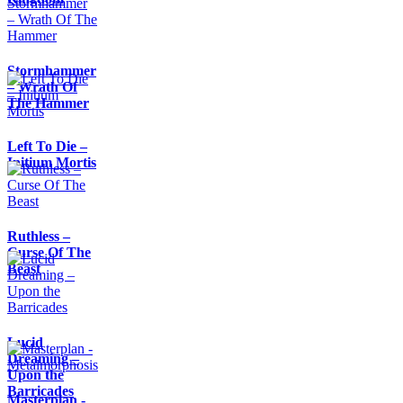
Stormhammer
– Wrath Of
The Hammer
Left To Die –
Initium Mortis
Ruthless –
Curse Of The
Beast
Lucid
Dreaming –
Upon the
Barricades
Masterplan -