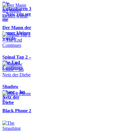
Die
Unfassbaren 3
– Now you see
me
Der Mann der
immer kleiner
wurde
Spinal Tap 2 –
The End
Continues
Shadow
Chase – Im
Netz der
Diebe
Black Phone 2