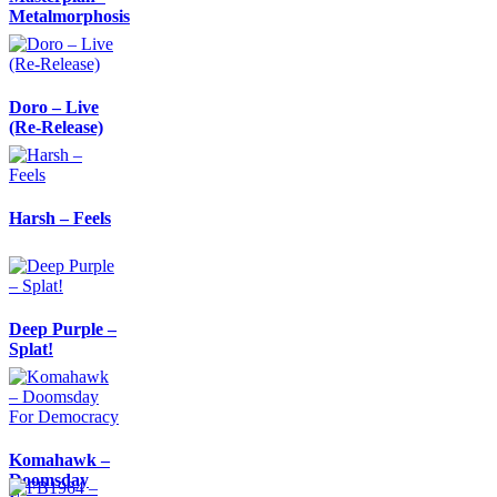
Metalmorphosis
Doro – Live
(Re-Release)
Harsh – Feels
Deep Purple –
Splat!
Komahawk –
Doomsday