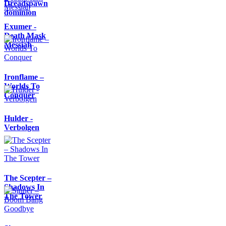
Dreadspawn
dominion
Exumer -
Death Mask
Messiah
Ironflame –
Worlds To
Conquer
Hulder -
Verbolgen
The Scepter –
Shadows In
The Tower