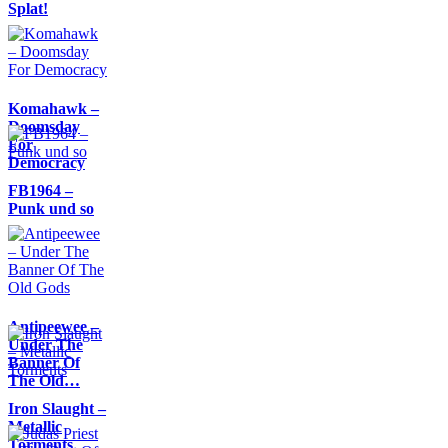
Splat!
Komahawk –
Doomsday
For
Democracy
FB1964 –
Punk und so
Antipeewee –
Under The
Banner Of
The Old…
Iron Slaught –
Metallic
Torments