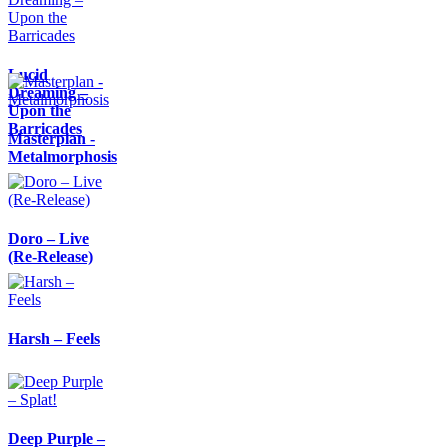
Lucid
Dreaming –
Upon the
Barricades
Masterplan -
Metalmorphosis
Doro – Live
(Re-Release)
Harsh – Feels
Deep Purple –