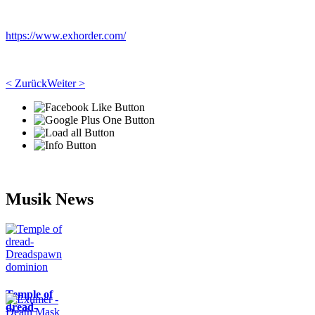
https://www.exhorder.com/
< Zurück
Weiter >
Musik News
Temple of
dread-