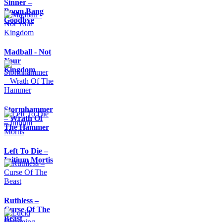
Sinner –
Boom Bang
Goodbye
Madball - Not
Your
Kingdom
Stormhammer
– Wrath Of
The Hammer
Left To Die –
Initium Mortis
Ruthless –
Curse Of The
Beast