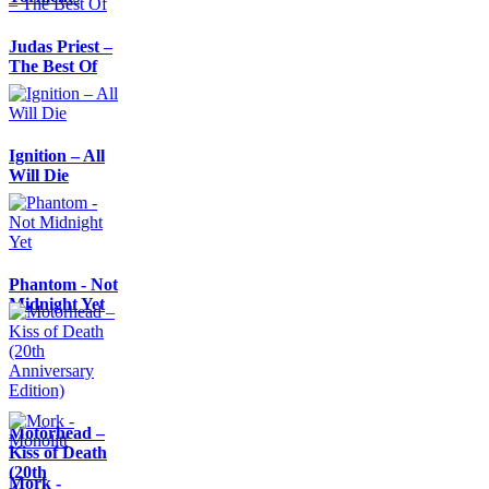
Judas Priest –
The Best Of
Ignition – All
Will Die
Phantom - Not
Midnight Yet
Motörhead –
Kiss of Death
(20th
Mork -