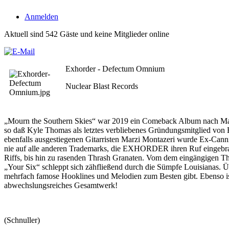
Anmelden
Aktuell sind 542 Gäste und keine Mitglieder online
Exhorder - Defectum Omnium
Nuclear Blast Records
„Mourn the Southern Skies“ war 2019 ein Comeback Album nach Maß. 
so daß Kyle Thomas als letztes verbliebenes Gründungsmitglied vo
ebenfalls ausgestiegenen Gitarristen Marzi Montazeri wurde Ex-Cannib
nie auf alle anderen Trademarks, die EXHORDER ihren Ruf eingeb
Riffs, bis hin zu rasenden Thrash Granaten. Vom dem eingängigen Th
„Your Six“ schleppt sich zähfließend durch die Sümpfe Louisianas. Ü
mehrfach famose Hooklines und Melodien zum Besten gibt. Ebenso ist d
abwechslungsreiches Gesamtwerk!
(Schnuller)