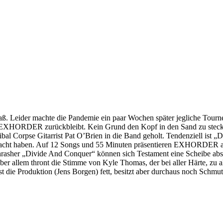
Leider machte die Pandemie ein paar Wochen später jegliche Tourneen
n EXHORDER zurückbleibt. Kein Grund den Kopf in den Sand zu stecke
al Corpse Gitarrist Pat O’Brien in die Band geholt. Tendenziell ist „D
racht haben. Auf 12 Songs und 55 Minuten präsentieren EXHORDER a
rasher „Divide And Conquer“ können sich Testament eine Scheibe absc
ber allem thront die Stimme von Kyle Thomas, der bei aller Härte, zu 
ie Produktion (Jens Borgen) fett, besitzt aber durchaus noch Schmutz in